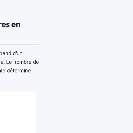
res en
épend d’un
ée. Le nombre de
ale détermine