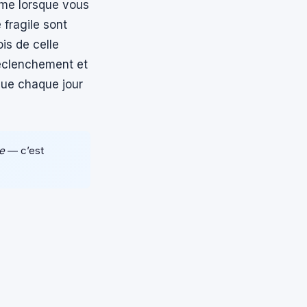
même lorsque vous
 fragile sont
ois de celle
déclenchement et
 que chaque jour
re
— c’est