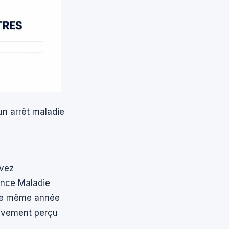
un arrêt maladie
evez
ance Maladie
une même année
tivement perçu