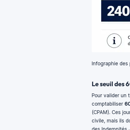
Infographie des 
Le seuil des 
Pour valider un 
comptabiliser
60
(CPAM). Ces jou
civile, mais ils
des Indemnités J