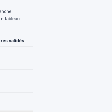
lenche
Le tableau
res validés