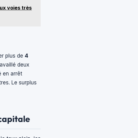
ux voies très
er plus de
4
availlé deux
é en arrêt
res. Le surplus
capitale