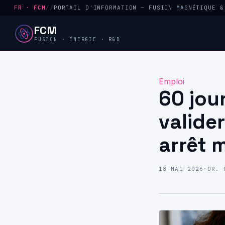
FR · FCM
//
PORTAIL D'INFORMATION — FUSION MAGNÉTIQUE &
FCM
FUSION · ÉNERGIE · R&D
Emploi
60 jou
valider
arrêt 
18 MAI 2026
·
DR. 