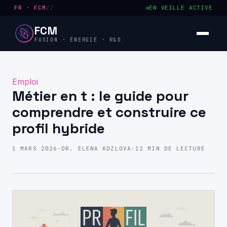
FR · FCM
//
EN VEILLE ACTIVE
FCM
FUSION · ÉNERGIE · R&D
Emploi
Métier en t : le guide pour
comprendre et construire ce
profil hybride
1 MARS 2026
·
DR. ELENA KOZLOVA
·
12 MIN DE LECTURE