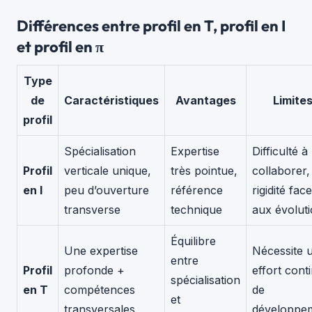
Différences entre profil en T, profil en I
et profil en π
Type
de
Caractéristiques
Avantages
Limite
profil
Spécialisation
Expertise
Difficulté à
Profil
verticale unique,
très pointue,
collaborer,
en I
peu d’ouverture
référence
rigidité face
transverse
technique
aux évolut
Équilibre
Une expertise
Nécessite 
entre
Profil
profonde +
effort cont
spécialisation
en T
compétences
de
et
transversales
développe