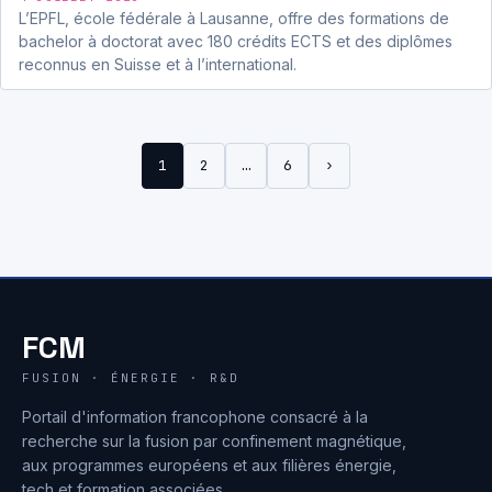
L’EPFL, école fédérale à Lausanne, offre des formations de
bachelor à doctorat avec 180 crédits ECTS et des diplômes
reconnus en Suisse et à l’international.
1
2
…
6
›
FCM
FUSION · ÉNERGIE · R&D
Portail d'information francophone consacré à la
recherche sur la fusion par confinement magnétique,
aux programmes européens et aux filières énergie,
tech et formation associées.