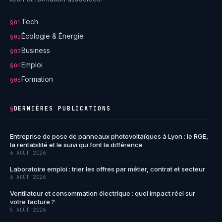
Tech
§01
Écologie & Énergie
§02
Business
§03
Emploi
§04
Formation
§05
DERNIÈRES PUBLICATIONS
§
Entreprise de pose de panneaux photovoltaïques à Lyon : le RGE,
la rentabilité et le suivi qui font la différence
6 AOÛT 2026
Laboratoire emploi : trier les offres par métier, contrat et secteur
6 AOÛT 2026
Ventilateur et consommation électrique : quel impact réel sur
votre facture ?
5 AOÛT 2026