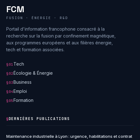
FCM
FUSION · ÉNERGIE · R&D
Portail d'information francophone consacré à la
recherche sur la fusion par confinement magnétique,
aux programmes européens et aux filières énergie,
tech et formation associées.
Tech
§01
Écologie & Énergie
§02
Business
§03
Emploi
§04
Formation
§05
DERNIÈRES PUBLICATIONS
§
Maintenance industrielle à Lyon : urgence, habilitations et contrat