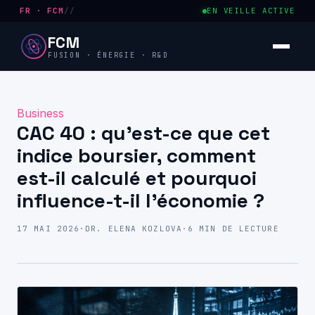
FR · FCM
//
EN VEILLE ACTIVE
FCM
FUSION · ÉNERGIE · R&D
Business
CAC 40 : qu’est-ce que cet
indice boursier, comment
est-il calculé et pourquoi
influence-t-il l’économie ?
17 MAI 2026
·
DR. ELENA KOZLOVA
·
6 MIN DE LECTURE