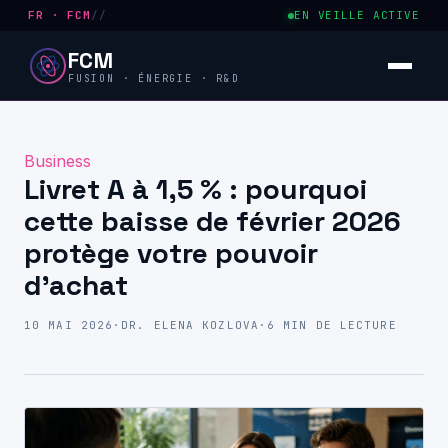
FR · FCM
//
EN VEILLE ACTIVE
FCM
FUSION · ÉNERGIE · R&D
Business
Livret A à 1,5 % : pourquoi
cette baisse de février 2026
protège votre pouvoir
d’achat
10 MAI 2026
·
DR. ELENA KOZLOVA
·
6 MIN DE LECTURE