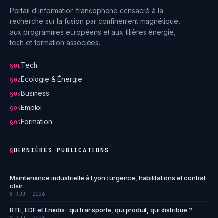
Portail d'information francophone consacré à la
recherche sur la fusion par confinement magnétique,
aux programmes européens et aux filières énergie,
tech et formation associées.
Tech
§01
Écologie & Énergie
§02
Business
§03
Emploi
§04
Formation
§05
DERNIÈRES PUBLICATIONS
§
Maintenance industrielle à Lyon : urgence, habilitations et contrat
clair
8 AOÛT 2026
RTE, EDF et Enedis : qui transporte, qui produit, qui distribue ?
7 AOÛT 2026