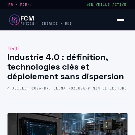
FR · FCM
//
EN VEILLE ACTIVE
FCM
FUSION · ÉNERGIE · R&D
Tech
Industrie 4.0 : définition,
technologies clés et
déploiement sans dispersion
4 JUILLET 2026
·
DR. ELENA KOZLOVA
·
9 MIN DE LECTURE