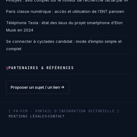
PimEyes : avis complet sur le moteur de recherche facial par IA
Paris classe numérique : accès et utilisation de l'ENT parisien
Téléphone Tesla : état des lieux du projet smartphone d'Elon
Musk en 2024
Se connecter à cyclades candidat : mode d’emploi simple et
complet
PARTENAIRES & RÉFÉRENCES
§
Proposer un sujet / un lien
[ FR-FCM · PORTAIL D'INFORMATION SECTORIELLE ]
MENTIONS LÉGALES
CONTACT