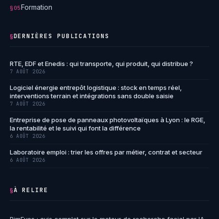
Formation
§05
DERNIÈRES PUBLICATIONS
§
RTE, EDF et Enedis : qui transporte, qui produit, qui distribue ?
7 AOÛT 2026
Logiciel énergie entrepôt logistique : stock en temps réel,
interventions terrain et intégrations sans double saisie
7 AOÛT 2026
Entreprise de pose de panneaux photovoltaïques à Lyon : le RGE,
la rentabilité et le suivi qui font la différence
6 AOÛT 2026
Laboratoire emploi : trier les offres par métier, contrat et secteur
6 AOÛT 2026
À RELIRE
§