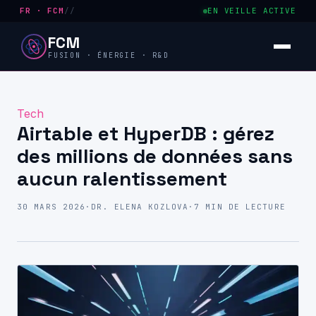
FR · FCM
//
EN VEILLE ACTIVE
FCM
FUSION · ÉNERGIE · R&D
Tech
Airtable et HyperDB : gérez
des millions de données sans
aucun ralentissement
30 MARS 2026
·
DR. ELENA KOZLOVA
·
7 MIN DE LECTURE