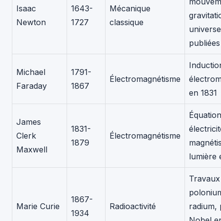
mouveme
Isaac
1643-
Mécanique
gravitati
Newton
1727
classique
universe
publiées
Inductio
Michael
1791-
Électromagnétisme
électro
Faraday
1867
en 1831
Équation
James
1831-
électricit
Clerk
Électromagnétisme
1879
magnéti
Maxwell
lumière
Travaux 
polonium
1867-
Marie Curie
Radioactivité
radium, 
1934
Nobel en