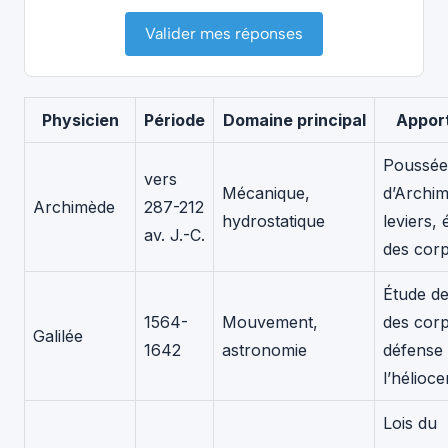
Valider mes réponses
Physicien
Période
Domaine principal
Appor
Poussée
vers
Mécanique,
d’Archi
Archimède
287-212
hydrostatique
leviers, 
av. J.-C.
des cor
Étude de
1564-
Mouvement,
des corp
Galilée
1642
astronomie
défense
l’hélioc
Lois du