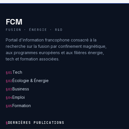
FCM
FUSION · ÉNERGIE · R&D
Portail d'information francophone consacré à la
recherche sur la fusion par confinement magnétique,
aux programmes européens et aux filières énergie,
tech et formation associées.
Tech
§01
Écologie & Énergie
§02
Business
§03
Emploi
§04
Formation
§05
DERNIÈRES PUBLICATIONS
§