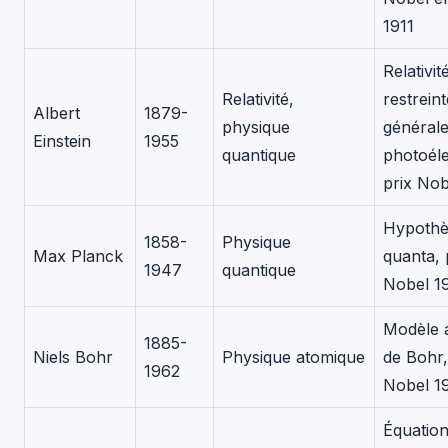
1911
Relativit
Relativité,
restreint
Albert
1879-
physique
générale
Einstein
1955
quantique
photoéle
prix Nob
Hypothè
1858-
Physique
Max Planck
quanta, 
1947
quantique
Nobel 1
Modèle 
1885-
Niels Bohr
Physique atomique
de Bohr,
1962
Nobel 1
Équatio