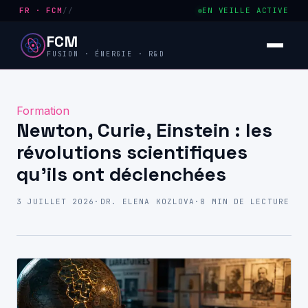
FR · FCM
//
EN VEILLE ACTIVE
FCM
FUSION · ÉNERGIE · R&D
Formation
Newton, Curie, Einstein : les
révolutions scientifiques
qu’ils ont déclenchées
3 JUILLET 2026
·
DR. ELENA KOZLOVA
·
8 MIN DE LECTURE