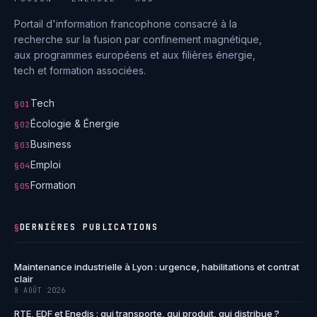
Portail d'information francophone consacré à la
recherche sur la fusion par confinement magnétique,
aux programmes européens et aux filières énergie,
tech et formation associées.
Tech
§01
Écologie & Énergie
§02
Business
§03
Emploi
§04
Formation
§05
DERNIÈRES PUBLICATIONS
§
Maintenance industrielle à Lyon : urgence, habilitations et contrat
clair
8 AOÛT 2026
RTE, EDF et Enedis : qui transporte, qui produit, qui distribue ?