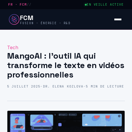
FR · FCM
//
EN VEILLE ACTIVE
FCM
FUSION · ÉNERGIE · R&D
Tech
MangoAI : l’outil IA qui
transforme le texte en vidéos
professionnelles
5 JUILLET 2025
·
DR. ELENA KOZLOVA
·
5 MIN DE LECTURE