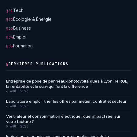
Tech
§01
Écologie & Énergie
§02
Business
§03
Emploi
§04
Formation
§05
DERNIÈRES PUBLICATIONS
§
Entreprise de pose de panneaux photovoltaïques à Lyon : le RGE,
la rentabilité et le suivi qui font la différence
6 AOÛT 2026
Laboratoire emploi : trier les offres par métier, contrat et secteur
6 AOÛT 2026
Ventilateur et consommation électrique : quel impact réel sur
votre facture ?
5 AOÛT 2026
Ionisation : mécanismes, mesures et applications de la