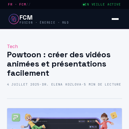
FR · FCM
//
EN VEILLE ACTIVE
FCM
FUSION · ÉNERGIE · R&D
Tech
Powtoon : créer des vidéos
animées et présentations
facilement
4 JUILLET 2025
·
DR. ELENA KOZLOVA
·
5 MIN DE LECTURE