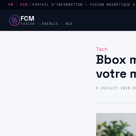
FR · FCM
//
PORTAIL D'INFORMATION — FUSION MAGNÉTIQUE &
FCM
FUSION · ÉNERGIE · R&D
Tech
Bbox m
votre 
9 JUILLET 2025
·
D