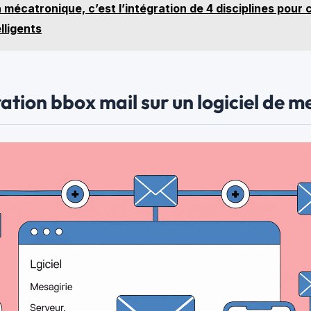
 mécatronique, c’est l’intégration de 4 disciplines pour
lligents
ation bbox mail sur un logiciel de m