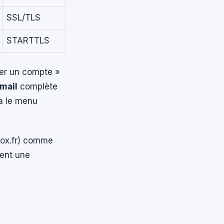
SSL/TLS
STARTTLS
ter un compte »
mail
complète
ia le menu
x.fr
) comme
sent une