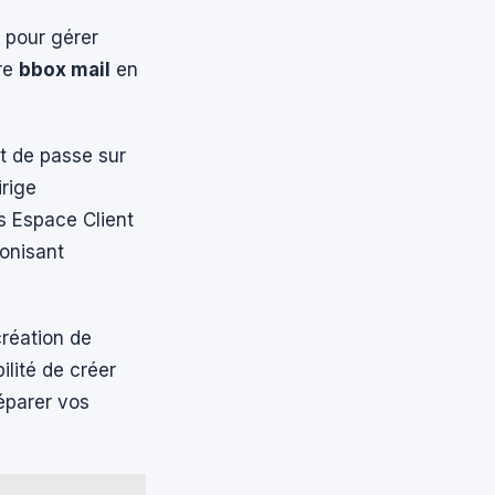
l pour gérer
tre
bbox mail
en
ot de passe sur
irige
s Espace Client
ronisant
création de
ilité de créer
séparer vos