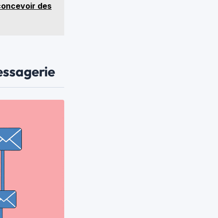
 concevoir des
essagerie