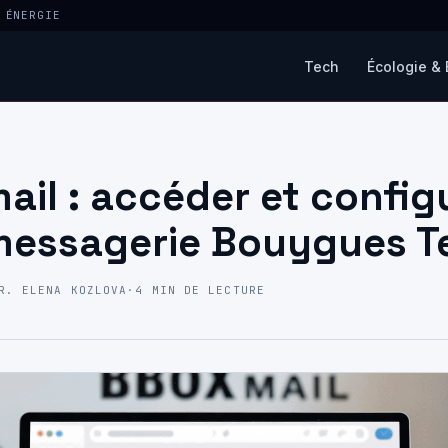
 ÉNERGIE
Tech
Écologie & 
ail : accéder et config
messagerie Bouygues 
R. ELENA KOZLOVA
·
4 MIN DE LECTURE