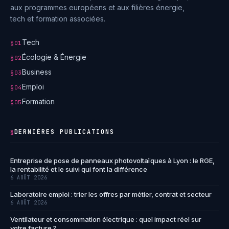
aux programmes européens et aux filières énergie,
tech et formation associées.
Tech
§01
Écologie & Énergie
§02
Business
§03
Emploi
§04
Formation
§05
DERNIÈRES PUBLICATIONS
§
Entreprise de pose de panneaux photovoltaïques à Lyon : le RGE,
la rentabilité et le suivi qui font la différence
6 AOÛT 2026
Laboratoire emploi : trier les offres par métier, contrat et secteur
6 AOÛT 2026
Ventilateur et consommation électrique : quel impact réel sur
votre facture ?