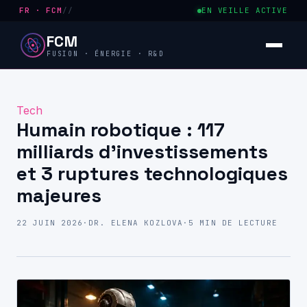
FR · FCM
//
EN VEILLE ACTIVE
FCM
FUSION · ÉNERGIE · R&D
Tech
Humain robotique : 117
milliards d’investissements
et 3 ruptures technologiques
majeures
22 JUIN 2026
·
DR. ELENA KOZLOVA
·
5 MIN DE LECTURE