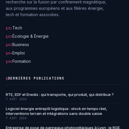
recherche sur la fusion par confinement magnétique,
aux programmes européens et aux filières énergie,
tech et formation associées.
Tech
§01
Écologie & Énergie
§02
Business
§03
Emploi
§04
Formation
§05
DERNIÈRES PUBLICATIONS
§
RTE, EDF et Enedis : qui transporte, qui produit, qui distribue ?
7 AOÛT 2026
Logiciel énergie entrepôt logistique : stock en temps réel,
interventions terrain et intégrations sans double saisie
7 AOÛT 2026
Entreprise de pose de panneaux photovoltaïques à Lyon : le RGE,