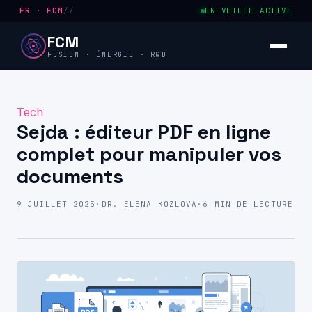
FR · FCM
//
EN VEILLE ACTIVE
FCM
FUSION · ÉNERGIE · R&D
Tech
Sejda : éditeur PDF en ligne
complet pour manipuler vos
documents
9 JUILLET 2025
·
DR. ELENA KOZLOVA
·
6 MIN DE LECTURE