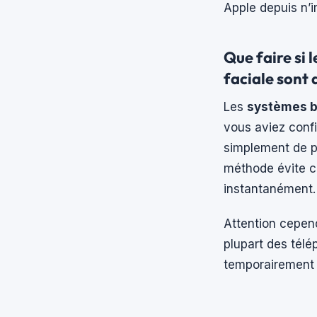
Apple depuis n’i
Que faire si 
faciale sont a
Les
systèmes b
vous aviez confi
simplement de po
méthode évite co
instantanément.
Attention cepend
plupart des télé
temporairement i