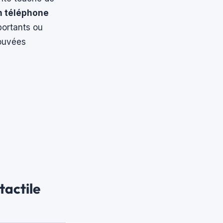
un téléphone
portants ou
rouvées
tactile