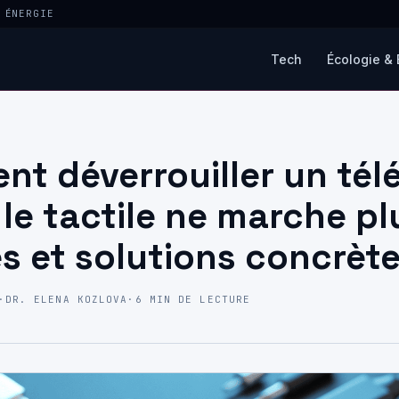
 ÉNERGIE
Tech
Écologie & 
t déverrouiller un té
le tactile ne marche plu
s et solutions concrèt
·
DR. ELENA KOZLOVA
·
6 MIN DE LECTURE