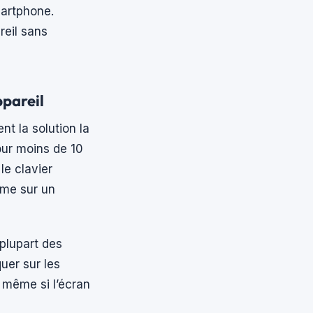
martphone.
reil sans
ppareil
t la solution la
our moins de 10
le clavier
mme sur un
 plupart des
uer sur les
 même si l’écran