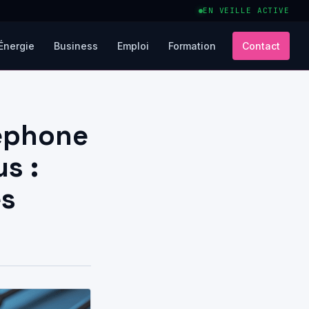
EN VEILLE ACTIVE
Énergie
Business
Emploi
Formation
Contact
léphone
s :
es