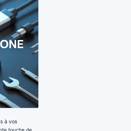
ès à vos
ante touche de