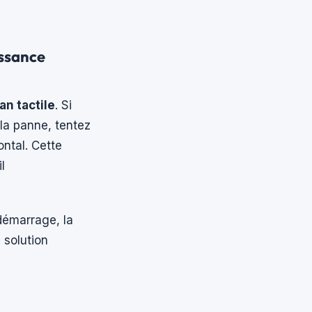
issance
n tactile
. Si
la panne, tentez
ontal. Cette
l
démarrage, la
 solution