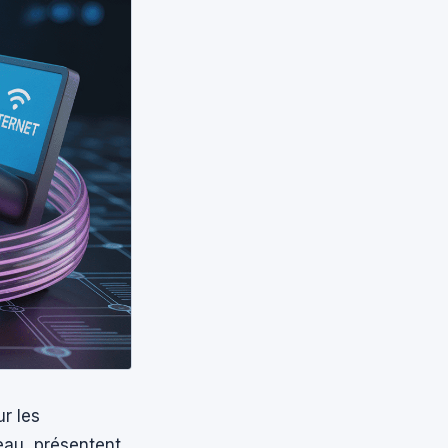
r les
eau, présentent