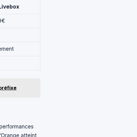
Livebox
9€
lement
préfixe
s performances
’Orange atteint