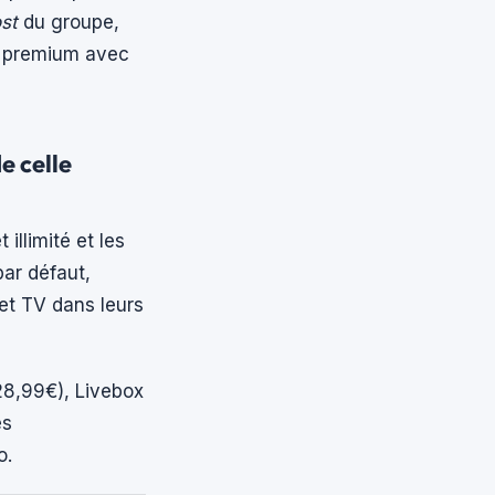
st
du groupe,
nt premium avec
e celle
t illimité et les
par défaut,
et TV dans leurs
(28,99€), Livebox
es
o.