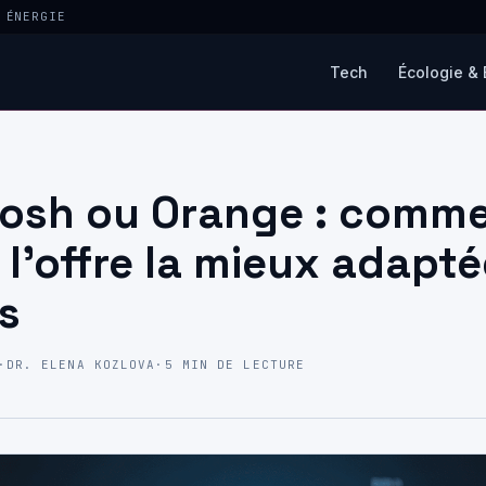
 ÉNERGIE
Tech
Écologie & 
Sosh ou Orange : comm
 l’offre la mieux adapté
s
·
DR. ELENA KOZLOVA
·
5 MIN DE LECTURE