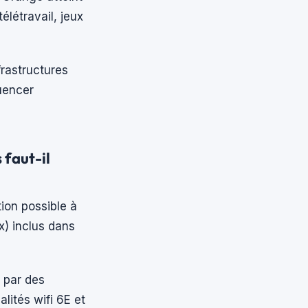
élétravail, jeux
frastructures
uencer
 faut-il
ion possible à
ox) inclus dans
 par des
lités wifi 6E et