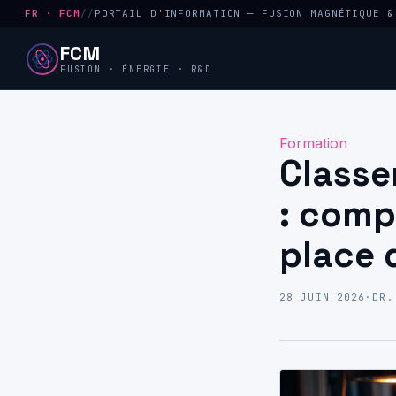
FR · FCM
//
PORTAIL D'INFORMATION — FUSION MAGNÉTIQUE &
FCM
FUSION · ÉNERGIE · R&D
Formation
Classe
: comp
place 
28 JUIN 2026
·
DR.