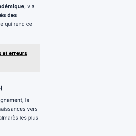
cadémique
, via
rès des
ce qui rend ce
s et erreurs
l
eignement, la
nnaissances vers
almarès les plus