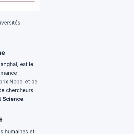
iversités
he
nghai, est le
formance
 prix Nobel et de
 de chercheurs
t
Science
.
t
ns humaines et