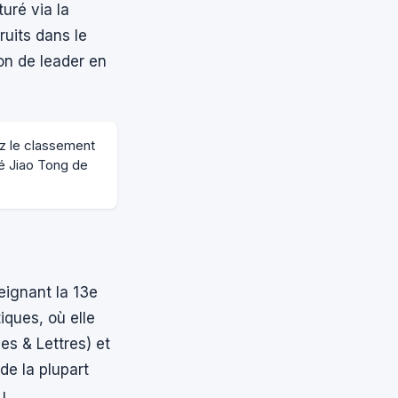
uré via la
ruits dans le
ion de leader en
z le classement
té Jiao Tong de
eignant la 13e
iques, où elle
es & Lettres) et
de la plupart
u.