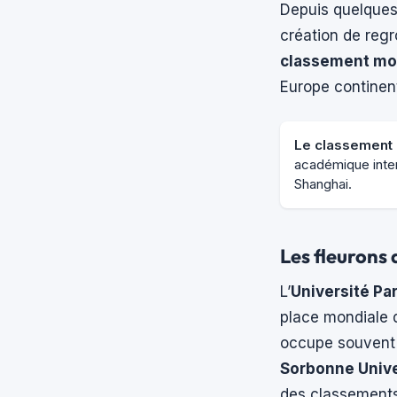
Depuis quelques 
création de regr
classement mon
Europe continent
Le classement 
académique intern
Shanghai.
Les fleurons 
L’
Université Pa
place mondiale d
occupe souvent l
Sorbonne Unive
des classements,