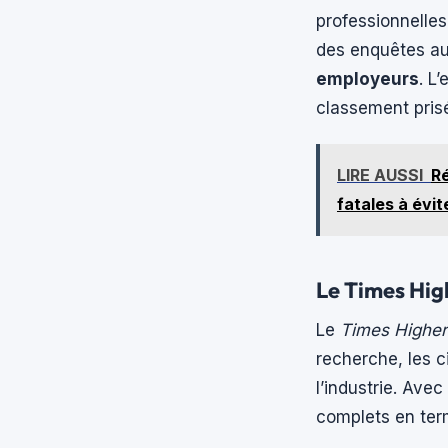
professionnelles
des enquêtes aup
employeurs
. L
classement prisé
LIRE AUSSI
Ré
fatales à évit
Le Times High
Le
Times Higher
recherche, les c
l’industrie. Ave
complets en ter