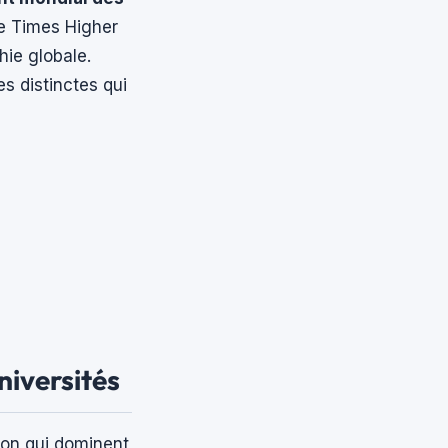
e Times Higher
hie globale.
s distinctes qui
niversités
ion qui dominent