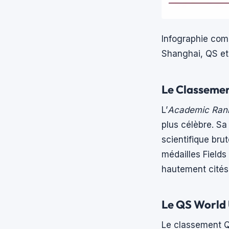
Infographie com
Shanghai, QS e
Le Classemen
L’
Academic Ranki
plus célèbre. Sa
scientifique brut
médailles Fields
hautement cités
Le QS World U
Le classement Q