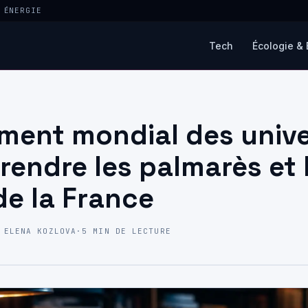
 ÉNERGIE
Tech
Écologie & 
ment mondial des unive
rendre les palmarès et 
de la France
 ELENA KOZLOVA
·
5 MIN DE LECTURE