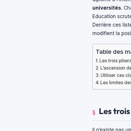
universités
. C
Education scrute
Derrière ces lis
modifient la posi
Table des m
Les trois pili
L’ascension de
Utiliser ces c
Les limites de
Les troi
Il n’existe pas 