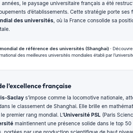
années, le paysage universitaire français a été restruct
oupements d’établissements. Cette stratégie porte ses f
dial des universités
, où la France consolide sa posit
ale.
mondial de référence des universités (Shanghai)
· Découvre
ational des meilleures universités mondiales établi par l’universi
de l’excellence française
ris-Saclay
s’impose comme la locomotive nationale, att
ans le classement de Shanghai. Elle brille en mathémat
e premier rang mondial. L’
Université PSL
(Paris Scienc
rsité
maintiennent une présence solide dans le top 50 
 portées par une production scientifique de haut nivea