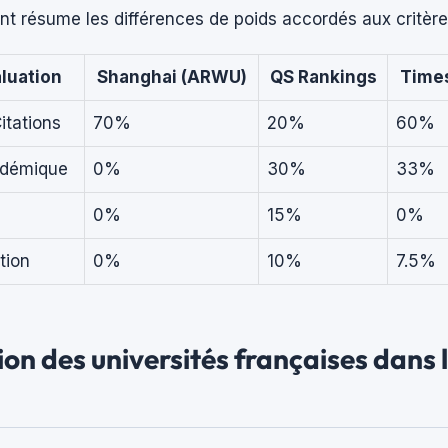
nt résume les différences de poids accordés aux critère
aluation
Shanghai (ARWU)
QS Rankings
Times
itations
70%
20%
60%
adémique
0%
30%
33%
0%
15%
0%
tion
0%
10%
7.5%
ion des universités françaises dans 