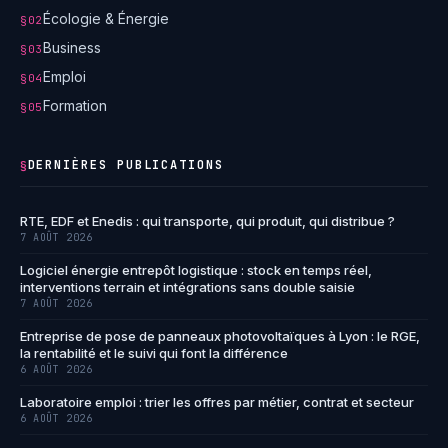
Écologie & Énergie
§02
Business
§03
Emploi
§04
Formation
§05
DERNIÈRES PUBLICATIONS
§
RTE, EDF et Enedis : qui transporte, qui produit, qui distribue ?
7 AOÛT 2026
Logiciel énergie entrepôt logistique : stock en temps réel,
interventions terrain et intégrations sans double saisie
7 AOÛT 2026
Entreprise de pose de panneaux photovoltaïques à Lyon : le RGE,
la rentabilité et le suivi qui font la différence
6 AOÛT 2026
Laboratoire emploi : trier les offres par métier, contrat et secteur
6 AOÛT 2026