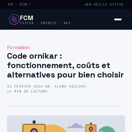
FR · FCM
//
EN VEILLE ACTIVE
FCM
FUSION · ÉNERGIE · R&D
Formation
Code ornikar :
fonctionnement, coûts et
alternatives pour bien choisir
22 FÉVRIER 2026
·
DR. ELENA KOZLOVA
·
11 MIN DE LECTURE