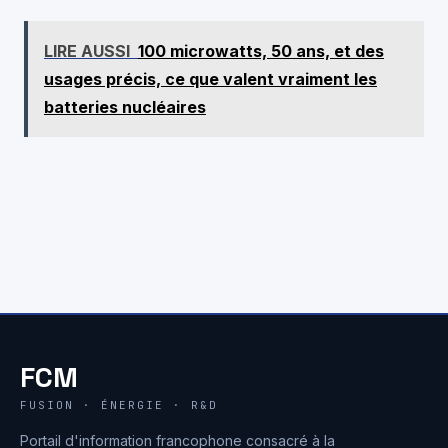
LIRE AUSSI
100 microwatts, 50 ans, et des
usages précis, ce que valent vraiment les
batteries nucléaires
FCM
FUSION · ÉNERGIE · R&D
Portail d'information francophone consacré à la