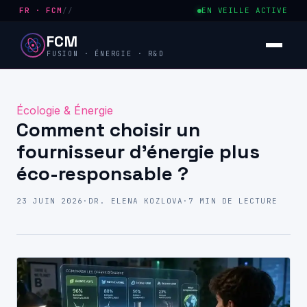
FR · FCM
//
EN VEILLE ACTIVE
FCM
FUSION · ÉNERGIE · R&D
Écologie & Énergie
Comment choisir un
fournisseur d’énergie plus
éco-responsable ?
23 JUIN 2026
·
DR. ELENA KOZLOVA
·
7 MIN DE LECTURE