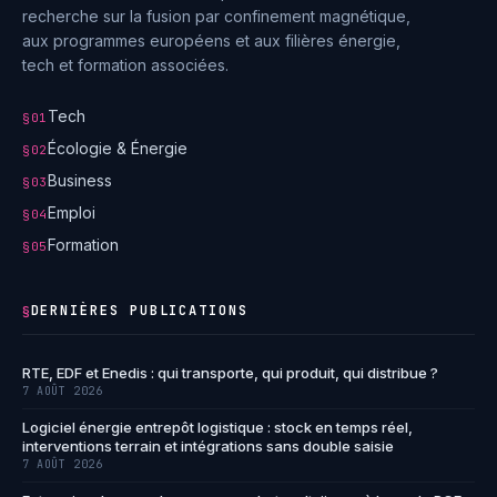
recherche sur la fusion par confinement magnétique,
aux programmes européens et aux filières énergie,
tech et formation associées.
Tech
§01
Écologie & Énergie
§02
Business
§03
Emploi
§04
Formation
§05
DERNIÈRES PUBLICATIONS
§
RTE, EDF et Enedis : qui transporte, qui produit, qui distribue ?
7 AOÛT 2026
Logiciel énergie entrepôt logistique : stock en temps réel,
interventions terrain et intégrations sans double saisie
7 AOÛT 2026