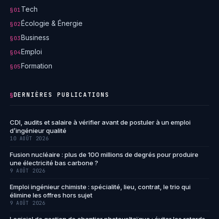
Tech
§01
Écologie & Énergie
§02
Business
§03
Emploi
§04
Formation
§05
DERNIÈRES PUBLICATIONS
§
CDI, audits et salaire à vérifier avant de postuler à un emploi
d’ingénieur qualité
10 AOÛT 2026
Fusion nucléaire : plus de 100 millions de degrés pour produire
une électricité bas carbone ?
9 AOÛT 2026
Emploi ingénieur chimiste : spécialité, lieu, contrat, le trio qui
élimine les offres hors sujet
9 AOÛT 2026