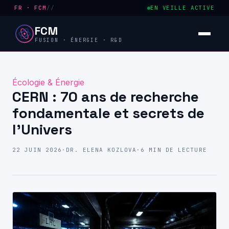
FR · FCM
//
EN VEILLE ACTIVE
FCM
FUSION · ÉNERGIE · R&D
Écologie & Énergie
CERN : 70 ans de recherche
fondamentale et secrets de
l’Univers
22 JUIN 2026
·
DR. ELENA KOZLOVA
·
6 MIN DE LECTURE