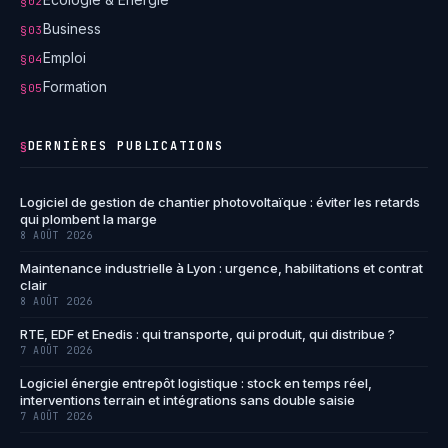
§02
Business
§03
Emploi
§04
Formation
§05
DERNIÈRES PUBLICATIONS
§
Logiciel de gestion de chantier photovoltaïque : éviter les retards
qui plombent la marge
8 AOÛT 2026
Maintenance industrielle à Lyon : urgence, habilitations et contrat
clair
8 AOÛT 2026
RTE, EDF et Enedis : qui transporte, qui produit, qui distribue ?
7 AOÛT 2026
Logiciel énergie entrepôt logistique : stock en temps réel,
interventions terrain et intégrations sans double saisie
7 AOÛT 2026