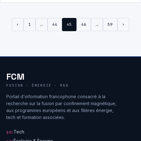
‹
1
…
44
45
46
…
59
›
FCM
FUSION · ÉNERGIE · R&D
Portail d'information francophone consacré à la
recherche sur la fusion par confinement magnétique,
aux programmes européens et aux filières énergie,
tech et formation associées.
Tech
§01
Écologie & Énergie