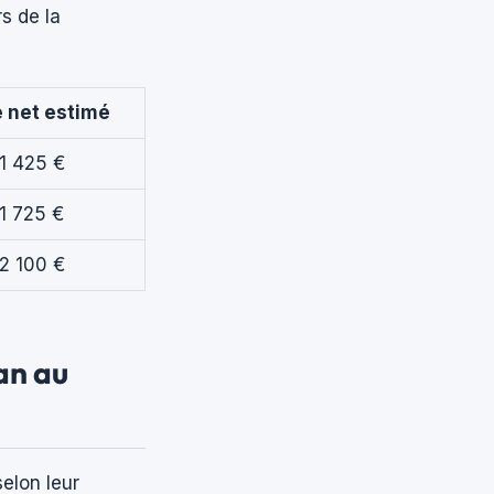
s de la
e net estimé
 1 425 €
 1 725 €
 2 100 €
an au
elon leur