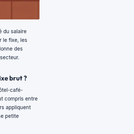
é du salaire
le fixe, les
 donne des
 secteur.
xe brut ?
ôtel-café-
ut compris entre
rs appliquent
e petite