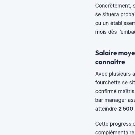
Concrètement, si
se situera prob
ou un établisse
mois dès l’emba
Salaire moye
connaître
Avec plusieurs a
fourchette se s
confirmé maîtris
bar manager assu
atteindre
2 500 
Cette progressi
complémentaires