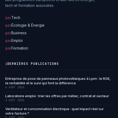
tech et formation associées.
Tech
§01
Écologie & Énergie
§02
Business
§03
Emploi
§04
Formation
§05
DERNIÈRES PUBLICATIONS
§
Entreprise de pose de panneaux photovoltaïques à Lyon : le RGE,
la rentabilité et le suivi qui font la différence
6 AOÛT 2026
Laboratoire emploi : trier les offres par métier, contrat et secteur
6 AOÛT 2026
Ventilateur et consommation électrique : quel impact réel sur
votre facture ?
5 AOÛT 2026