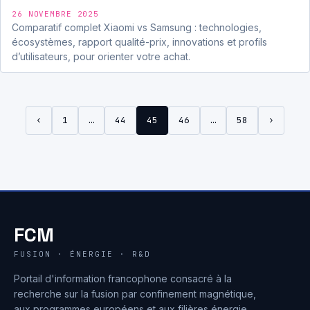
26 NOVEMBRE 2025
Comparatif complet Xiaomi vs Samsung : technologies,
écosystèmes, rapport qualité-prix, innovations et profils
d’utilisateurs, pour orienter votre achat.
‹
1
…
44
45
46
…
58
›
FCM
FUSION · ÉNERGIE · R&D
Portail d'information francophone consacré à la
recherche sur la fusion par confinement magnétique,
aux programmes européens et aux filières énergie,