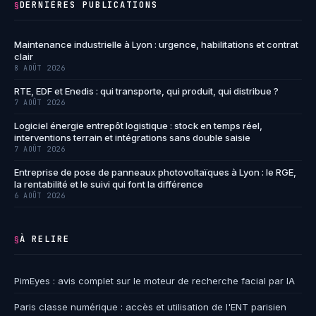
DERNIÈRES PUBLICATIONS
§
Maintenance industrielle à Lyon : urgence, habilitations et contrat
clair
8 AOÛT 2026
RTE, EDF et Enedis : qui transporte, qui produit, qui distribue ?
7 AOÛT 2026
Logiciel énergie entrepôt logistique : stock en temps réel,
interventions terrain et intégrations sans double saisie
7 AOÛT 2026
Entreprise de pose de panneaux photovoltaïques à Lyon : le RGE,
la rentabilité et le suivi qui font la différence
6 AOÛT 2026
À RELIRE
§
PimEyes : avis complet sur le moteur de recherche facial par IA
Paris classe numérique : accès et utilisation de l'ENT parisien