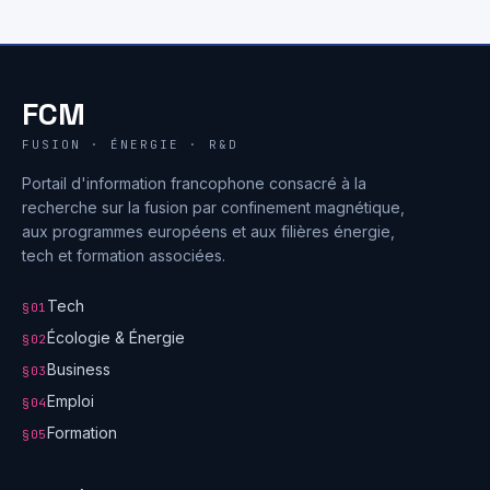
FCM
FUSION · ÉNERGIE · R&D
Portail d'information francophone consacré à la
recherche sur la fusion par confinement magnétique,
aux programmes européens et aux filières énergie,
tech et formation associées.
Tech
§01
Écologie & Énergie
§02
Business
§03
Emploi
§04
Formation
§05