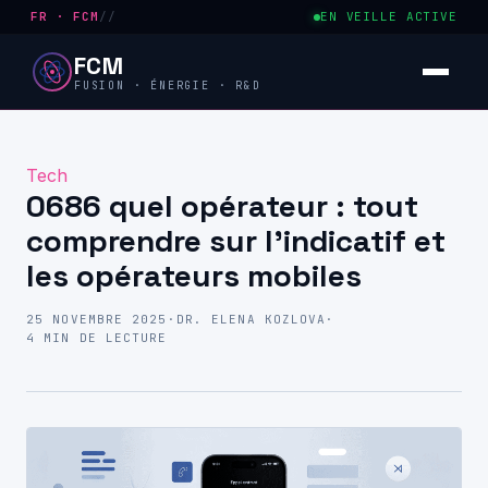
FR · FCM
//
EN VEILLE ACTIVE
FCM
FUSION · ÉNERGIE · R&D
Tech
0686 quel opérateur : tout
comprendre sur l’indicatif et
les opérateurs mobiles
25 NOVEMBRE 2025
·
DR. ELENA KOZLOVA
·
4 MIN DE LECTURE