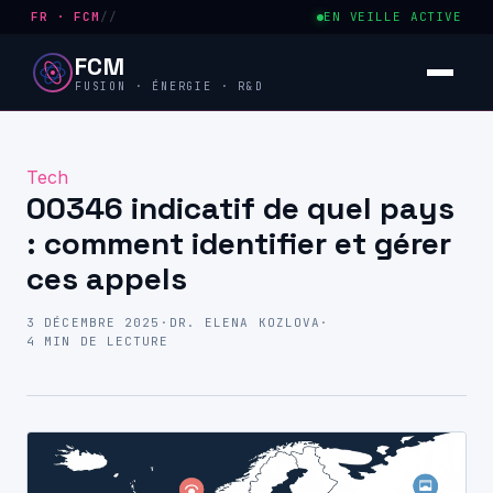
FR · FCM
//
EN VEILLE ACTIVE
FCM
FUSION · ÉNERGIE · R&D
Tech
00346 indicatif de quel pays
: comment identifier et gérer
ces appels
3 DÉCEMBRE 2025
·
DR. ELENA KOZLOVA
·
4 MIN DE LECTURE