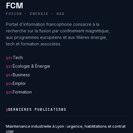
FCM
FUSION · ÉNERGIE · R&D
Portail d'information francophone consacré à la
recherche sur la fusion par confinement magnétique,
aux programmes européens et aux filières énergie,
tech et formation associées.
Tech
§01
Écologie & Énergie
§02
Business
§03
Emploi
§04
Formation
§05
DERNIÈRES PUBLICATIONS
§
Maintenance industrielle à Lyon : urgence, habilitations et contrat
clair