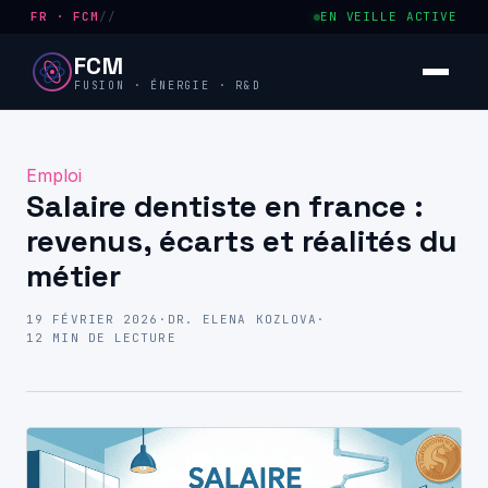
FR · FCM
//
EN VEILLE ACTIVE
FCM
FUSION · ÉNERGIE · R&D
Emploi
Salaire dentiste en france :
revenus, écarts et réalités du
métier
19 FÉVRIER 2026
·
DR. ELENA KOZLOVA
·
12 MIN DE LECTURE