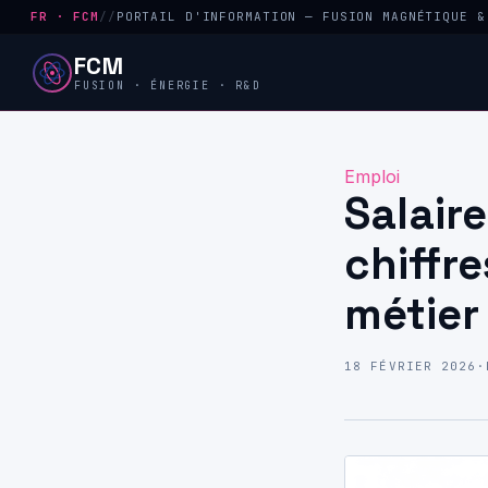
FR · FCM
//
PORTAIL D'INFORMATION — FUSION MAGNÉTIQUE &
FCM
FUSION · ÉNERGIE · R&D
Emploi
Salair
chiffre
métier
18 FÉVRIER 2026
·