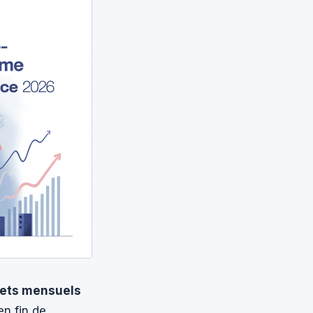
nets mensuels
n fin de