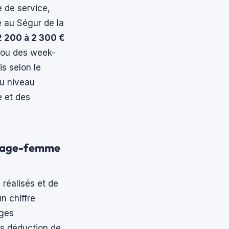
e de service,
é au Ségur de la
2 200 à 2 300 €
t ou des week-
s selon le
u niveau
e et des
t sage-femme
 réalisés et de
n chiffre
rges
ès déduction de