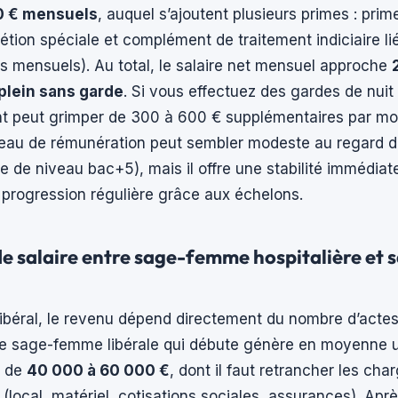
0 € mensuels
, auquel s’ajoutent plusieurs primes : prim
étion spéciale et complément de traitement indiciaire li
s mensuels). Au total, le salaire net mensuel approche
plein sans garde
. Si vous effectuez des gardes de nui
t peut grimper de 300 à 600 € supplémentaires par moi
veau de rémunération peut sembler modeste au regard d
e de niveau bac+5), mais il offre une stabilité immédiat
 progression régulière grâce aux échelons.
de salaire entre sage-femme hospitalière e
libéral, le revenu dépend directement du nombre d’actes
Une sage-femme libérale qui débute génère en moyenne u
l de
40 000 à 60 000 €
, dont il faut retrancher les cha
 (local, matériel, cotisations sociales, assurances). Apr