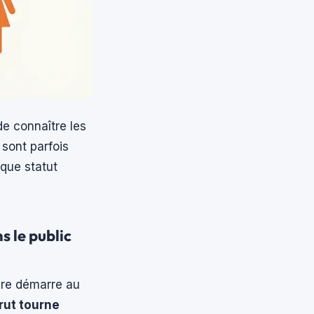
de connaître les
sont parfois
aque statut
 le public
ère démarre au
rut tourne