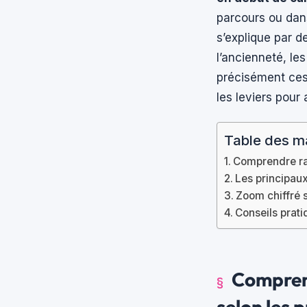
parcours ou dans
s’explique par de
l’ancienneté, l
précisément ces 
les leviers pour
Table des m
Comprendre rap
Les principaux
Zoom chiffré s
Conseils prat
Compren
selon les 