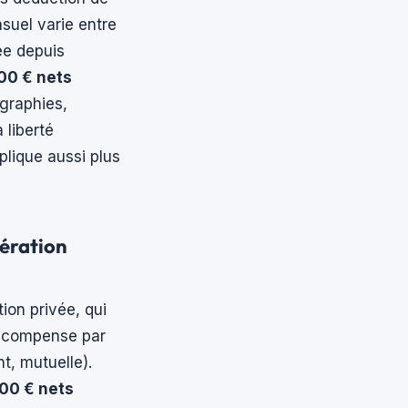
suel varie entre
ée depuis
00 € nets
graphies,
 liberté
mplique aussi plus
nération
tion privée, qui
s compense par
t, mutuelle).
400 € nets