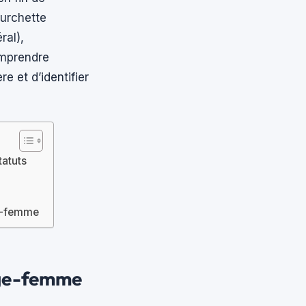
ourchette
ral),
omprendre
e et d’identifier
tatuts
ge-femme
age-femme