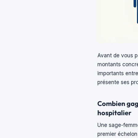
Avant de vous pr
montants concret
importants entre 
présente ses pro
Combien gagn
hospitalier
Une sage-femme 
premier échelon d