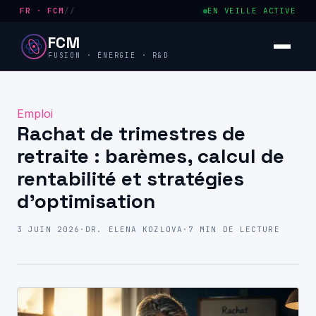
FR · FCM
//
EN VEILLE ACTIVE
FCM
FUSION · ÉNERGIE · R&D
Emploi
Rachat de trimestres de
retraite : barèmes, calcul de
rentabilité et stratégies
d’optimisation
3 JUIN 2026
·
DR. ELENA KOZLOVA
·
7 MIN DE LECTURE