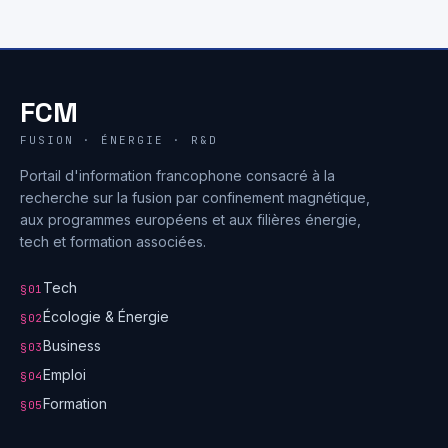
FCM
FUSION · ÉNERGIE · R&D
Portail d'information francophone consacré à la
recherche sur la fusion par confinement magnétique,
aux programmes européens et aux filières énergie,
tech et formation associées.
Tech
§01
Écologie & Énergie
§02
Business
§03
Emploi
§04
Formation
§05