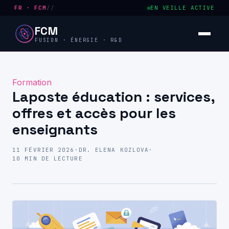
FR · FCM
//
EN VEILLE ACTIVE
FCM
FUSION · ÉNERGIE · R&D
Formation
Laposte éducation : services,
offres et accès pour les
enseignants
11 FÉVRIER 2026
·
DR. ELENA KOZLOVA
·
10 MIN DE LECTURE