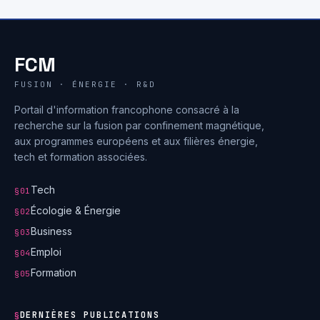
FCM
FUSION · ÉNERGIE · R&D
Portail d'information francophone consacré à la
recherche sur la fusion par confinement magnétique,
aux programmes européens et aux filières énergie,
tech et formation associées.
Tech
§01
Écologie & Énergie
§02
Business
§03
Emploi
§04
Formation
§05
DERNIÈRES PUBLICATIONS
§