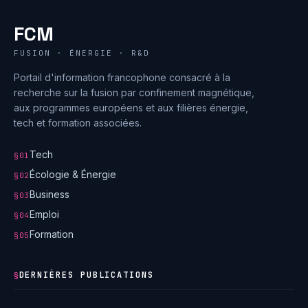
FCM
FUSION · ÉNERGIE · R&D
Portail d'information francophone consacré à la
recherche sur la fusion par confinement magnétique,
aux programmes européens et aux filières énergie,
tech et formation associées.
Tech
§01
Écologie & Énergie
§02
Business
§03
Emploi
§04
Formation
§05
DERNIÈRES PUBLICATIONS
§