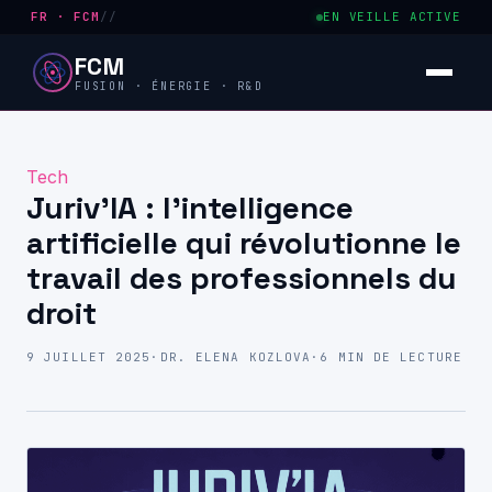
FR · FCM
//
EN VEILLE ACTIVE
FCM
FUSION · ÉNERGIE · R&D
Tech
Juriv’IA : l’intelligence
artificielle qui révolutionne le
travail des professionnels du
droit
9 JUILLET 2025
·
DR. ELENA KOZLOVA
·
6 MIN DE LECTURE