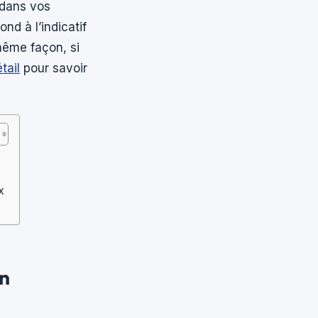
 dans vos
nd à l’indicatif
 même façon, si
tail
pour savoir
x
on