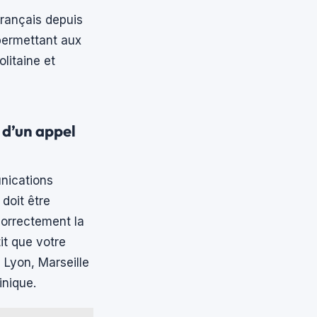
français depuis
 permettant aux
litaine et
 d’un appel
unications
 doit être
correctement la
it que votre
, Lyon, Marseille
nique.