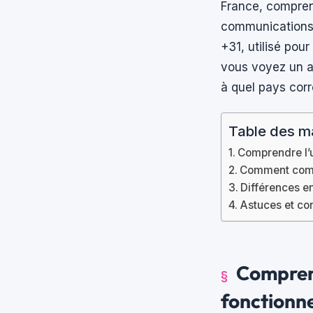
France, comprend
communications i
+31, utilisé pou
vous voyez un 
à quel pays corr
Table des m
Comprendre l’u
Comment compo
Différences e
Astuces et con
Comprendr
fonctionn