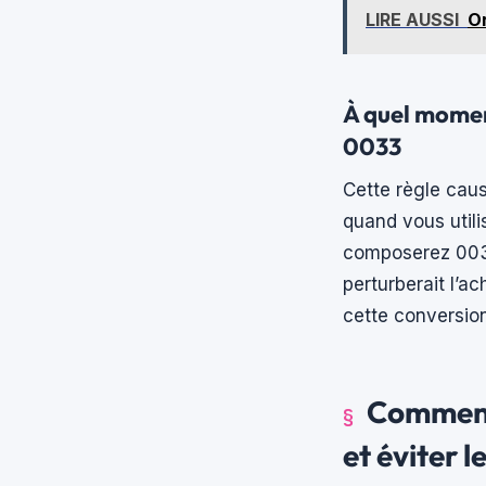
LIRE AUSSI
Or
À quel moment
0033
Cette règle cau
quand vous utili
composerez 0033
perturberait l’
cette conversio
Comment
et éviter l