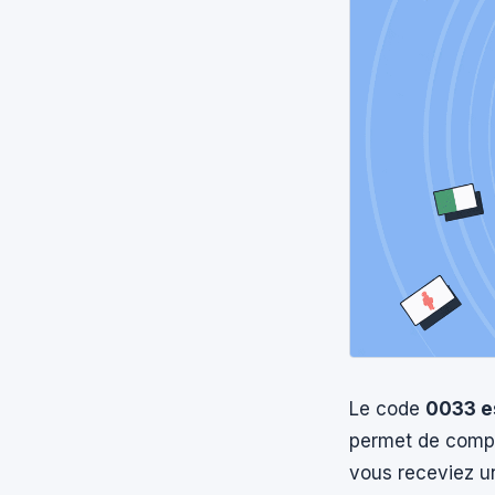
Le code
0033 es
permet de compo
vous receviez u