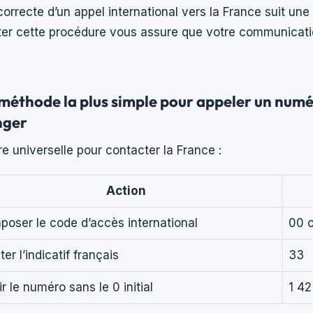
orrecte d’un appel international vers la France suit un
ter cette procédure vous assure que votre communicati
a méthode la plus simple pour appeler un num
nger
re universelle pour contacter la France :
Action
oser le code d’accès international
00 
ter l’indicatif français
33
ir le numéro sans le 0 initial
1 42