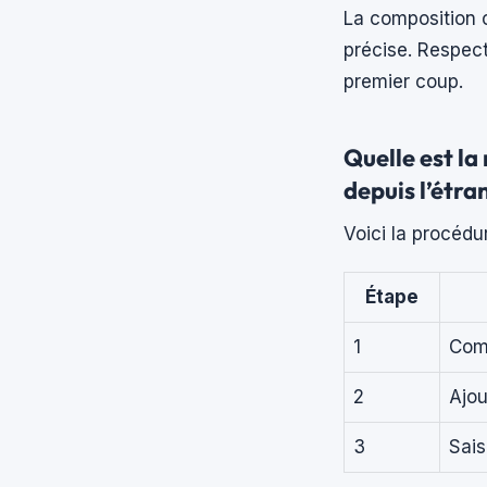
La composition c
précise. Respec
premier coup.
Quelle est l
depuis l’étra
Voici la procédu
Étape
1
Comp
2
Ajou
3
Sais