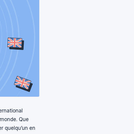
ternational
u monde. Que
er quelqu’un en