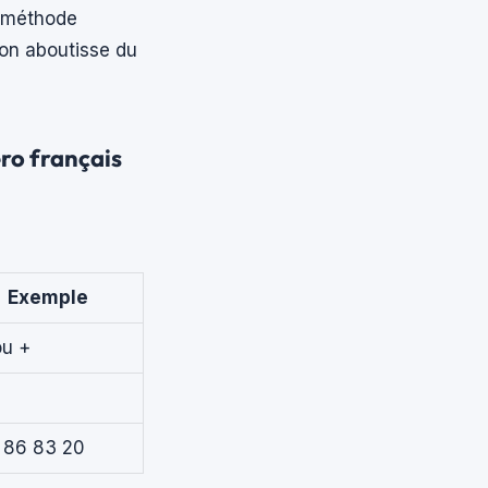
e méthode
on aboutisse du
éro français
Exemple
ou +
 86 83 20