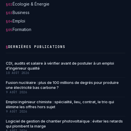
Écologie & Énergie
§02
Business
§03
Emploi
§04
Formation
§05
DERNIÈRES PUBLICATIONS
§
CDI, audits et salaire à vérifier avant de postuler à un emploi
d’ingénieur qualité
10 AOÛT 2026
Fusion nucléaire : plus de 100 millions de degrés pour produire
une électricité bas carbone ?
9 AOÛT 2026
Emploi ingénieur chimiste : spécialité, lieu, contrat, le trio qui
élimine les offres hors sujet
9 AOÛT 2026
Logiciel de gestion de chantier photovoltaïque : éviter les retards
qui plombent la marge
8 AOÛT 2026