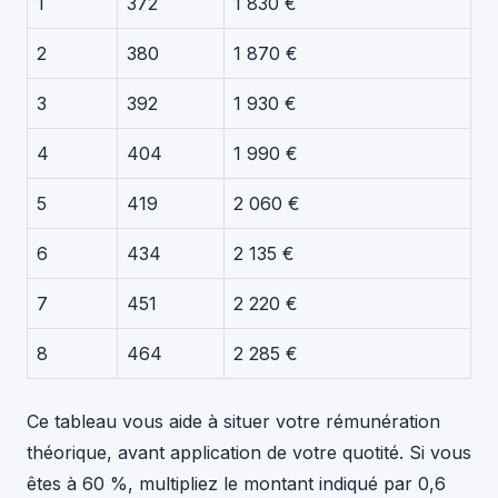
1
372
1 830 €
2
380
1 870 €
3
392
1 930 €
4
404
1 990 €
5
419
2 060 €
6
434
2 135 €
7
451
2 220 €
8
464
2 285 €
Ce tableau vous aide à situer votre rémunération
théorique, avant application de votre quotité. Si vous
êtes à 60 %, multipliez le montant indiqué par 0,6