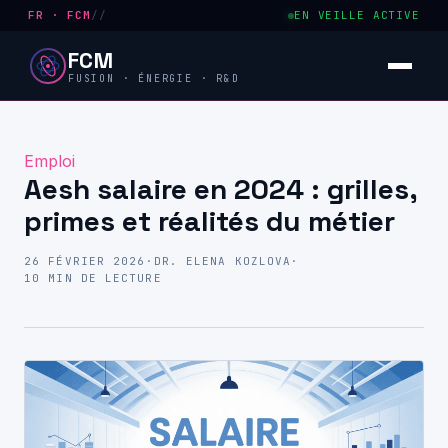
FR · FCM
//
EN VEILLE ACTIVE
FCM
FUSION · ÉNERGIE · R&D
Emploi
Aesh salaire en 2024 : grilles,
primes et réalités du métier
26 FÉVRIER 2026
·
DR. ELENA KOZLOVA
·
10 MIN DE LECTURE