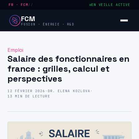
FR · FCM
//
EN VEILLE ACTIVE
FCM
FUSION · ÉNERGIE · R&D
Emploi
Salaire des fonctionnaires en
france : grilles, calcul et
perspectives
12 FÉVRIER 2026
·
DR. ELENA KOZLOVA
·
13 MIN DE LECTURE