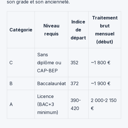
son grade et son ancienneté.
Traitement
Indice
Niveau
brut
Catégorie
de
requis
mensuel
départ
(début)
Sans
C
diplôme ou
352
~1 800 €
CAP-BEP
B
Baccalauréat
372
~1 900 €
Licence
390-
2 000-2 150
A
(BAC+3
420
€
minimum)