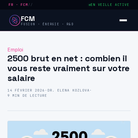
FR · FCM
//
EN VEILLE ACTIVE
FCM
FUSION · ÉNERGIE · R&D
Emploi
2500 brut en net : combien il
vous reste vraiment sur votre
salaire
14 FÉVRIER 2026
·
DR. ELENA KOZLOVA
·
9 MIN DE LECTURE