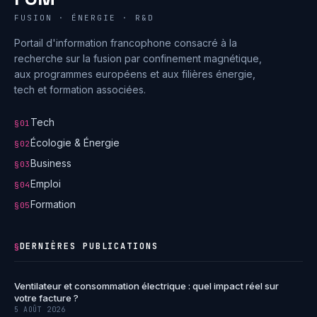
FUSION · ÉNERGIE · R&D
Portail d'information francophone consacré à la
recherche sur la fusion par confinement magnétique,
aux programmes européens et aux filières énergie,
tech et formation associées.
Tech
§01
Écologie & Énergie
§02
Business
§03
Emploi
§04
Formation
§05
DERNIÈRES PUBLICATIONS
§
Ventilateur et consommation électrique : quel impact réel sur
votre facture ?
5 AOÛT 2026