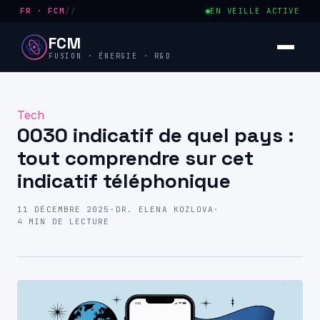
FR · FCM
//
EN VEILLE ACTIVE
FCM
FUSION · ÉNERGIE · R&D
Tech
0030 indicatif de quel pays :
tout comprendre sur cet
indicatif téléphonique
11 DÉCEMBRE 2025
·
DR. ELENA KOZLOVA
·
4 MIN DE LECTURE