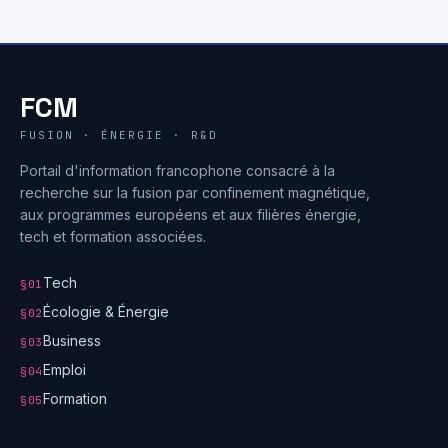
FCM
FUSION · ÉNERGIE · R&D
Portail d'information francophone consacré à la
recherche sur la fusion par confinement magnétique,
aux programmes européens et aux filières énergie,
tech et formation associées.
Tech
§01
Écologie & Énergie
§02
Business
§03
Emploi
§04
Formation
§05