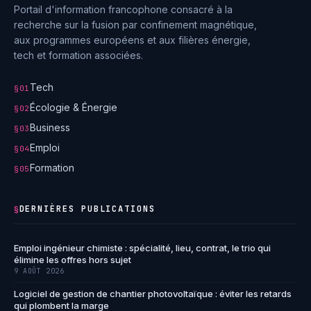
Portail d'information francophone consacré à la
recherche sur la fusion par confinement magnétique,
aux programmes européens et aux filières énergie,
tech et formation associées.
Tech
§01
Écologie & Énergie
§02
Business
§03
Emploi
§04
Formation
§05
DERNIÈRES PUBLICATIONS
§
Emploi ingénieur chimiste : spécialité, lieu, contrat, le trio qui
élimine les offres hors sujet
9 AOÛT 2026
Logiciel de gestion de chantier photovoltaïque : éviter les retards
qui plombent la marge