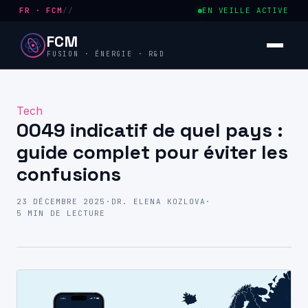
FR · FCM
//
EN VEILLE ACTIVE
FCM
FUSION · ÉNERGIE · R&D
Tech
0049 indicatif de quel pays :
guide complet pour éviter les
confusions
23 DÉCEMBRE 2025
·
DR. ELENA KOZLOVA
·
5 MIN DE LECTURE