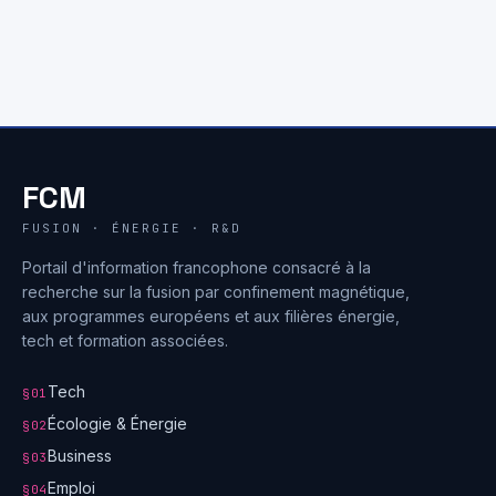
FCM
FUSION · ÉNERGIE · R&D
Portail d'information francophone consacré à la
recherche sur la fusion par confinement magnétique,
aux programmes européens et aux filières énergie,
tech et formation associées.
Tech
§01
Écologie & Énergie
§02
Business
§03
Emploi
§04