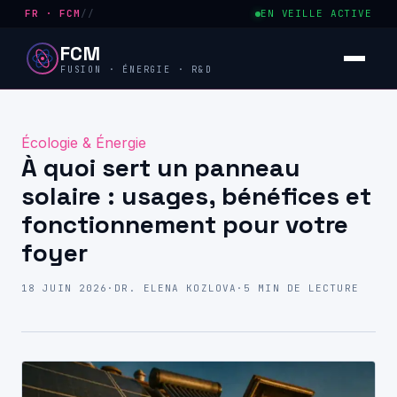
FR · FCM
//
EN VEILLE ACTIVE
FCM
FUSION · ÉNERGIE · R&D
Écologie & Énergie
À quoi sert un panneau
solaire : usages, bénéfices et
fonctionnement pour votre
foyer
18 JUIN 2026
·
DR. ELENA KOZLOVA
·
5 MIN DE LECTURE