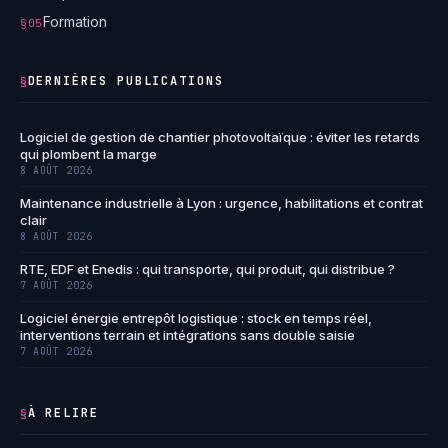
Formation
§05
DERNIÈRES PUBLICATIONS
§
Logiciel de gestion de chantier photovoltaïque : éviter les retards
qui plombent la marge
8 AOÛT 2026
Maintenance industrielle à Lyon : urgence, habilitations et contrat
clair
8 AOÛT 2026
RTE, EDF et Enedis : qui transporte, qui produit, qui distribue ?
7 AOÛT 2026
Logiciel énergie entrepôt logistique : stock en temps réel,
interventions terrain et intégrations sans double saisie
7 AOÛT 2026
À RELIRE
§