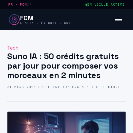
FR · FCM
//
EN VEILLE ACTIVE
FCM
FUSION · ÉNERGIE · R&D
Tech
Suno IA : 50 crédits gratuits
par jour pour composer vos
morceaux en 2 minutes
31 MARS 2026
·
DR. ELENA KOZLOVA
·
6 MIN DE LECTURE