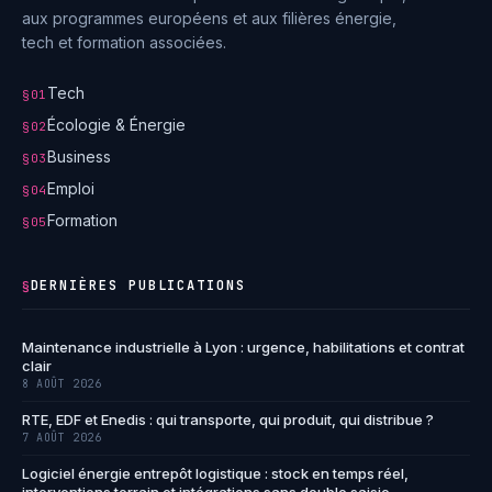
aux programmes européens et aux filières énergie,
tech et formation associées.
Tech
§01
Écologie & Énergie
§02
Business
§03
Emploi
§04
Formation
§05
DERNIÈRES PUBLICATIONS
§
Maintenance industrielle à Lyon : urgence, habilitations et contrat
clair
8 AOÛT 2026
RTE, EDF et Enedis : qui transporte, qui produit, qui distribue ?
7 AOÛT 2026
Logiciel énergie entrepôt logistique : stock en temps réel,