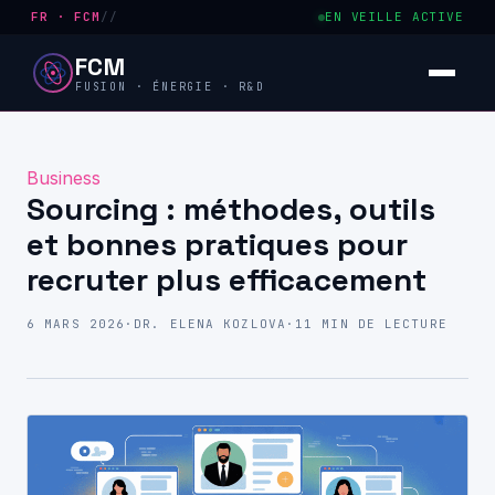
FR · FCM
//
EN VEILLE ACTIVE
FCM
FUSION · ÉNERGIE · R&D
Business
Sourcing : méthodes, outils
et bonnes pratiques pour
recruter plus efficacement
6 MARS 2026
·
DR. ELENA KOZLOVA
·
11 MIN DE LECTURE