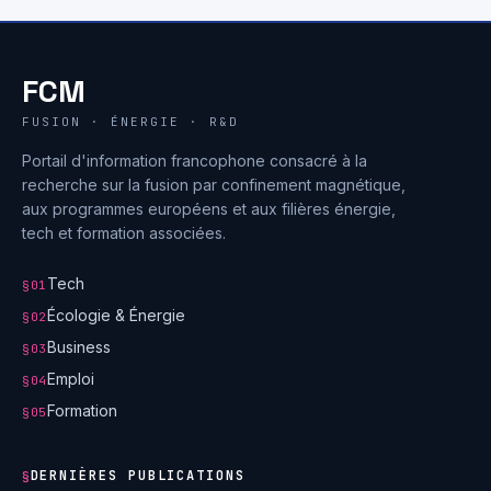
FCM
FUSION · ÉNERGIE · R&D
Portail d'information francophone consacré à la
recherche sur la fusion par confinement magnétique,
aux programmes européens et aux filières énergie,
tech et formation associées.
Tech
§01
Écologie & Énergie
§02
Business
§03
Emploi
§04
Formation
§05
DERNIÈRES PUBLICATIONS
§