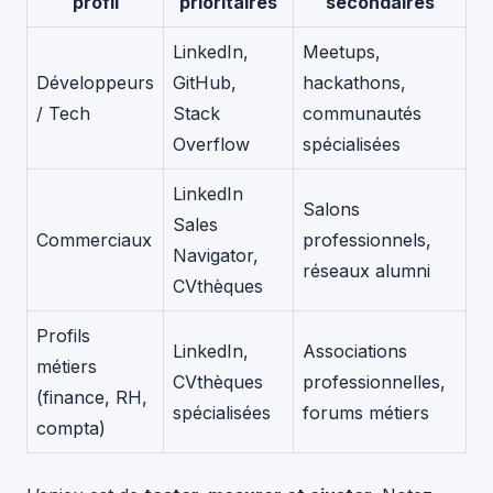
profil
prioritaires
secondaires
LinkedIn,
Meetups,
Développeurs
GitHub,
hackathons,
/ Tech
Stack
communautés
Overflow
spécialisées
LinkedIn
Salons
Sales
Commerciaux
professionnels,
Navigator,
réseaux alumni
CVthèques
Profils
LinkedIn,
Associations
métiers
CVthèques
professionnelles,
(finance, RH,
spécialisées
forums métiers
compta)