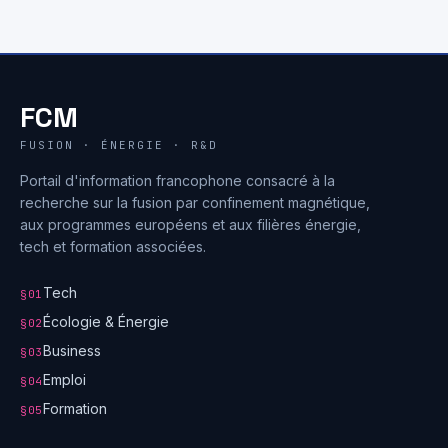
FCM
FUSION · ÉNERGIE · R&D
Portail d'information francophone consacré à la
recherche sur la fusion par confinement magnétique,
aux programmes européens et aux filières énergie,
tech et formation associées.
Tech
§01
Écologie & Énergie
§02
Business
§03
Emploi
§04
Formation
§05