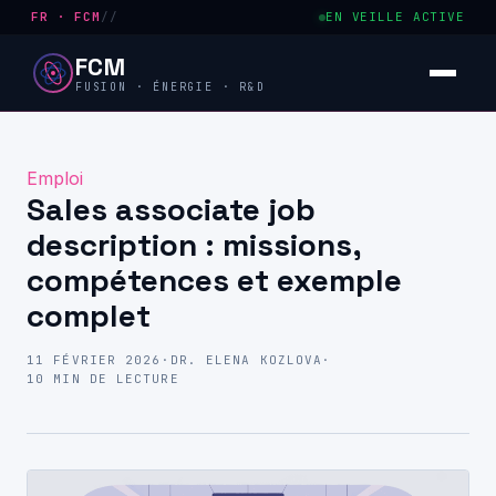
FR · FCM
//
EN VEILLE ACTIVE
FCM
FUSION · ÉNERGIE · R&D
Emploi
Sales associate job
description : missions,
compétences et exemple
complet
11 FÉVRIER 2026
·
DR. ELENA KOZLOVA
·
10 MIN DE LECTURE