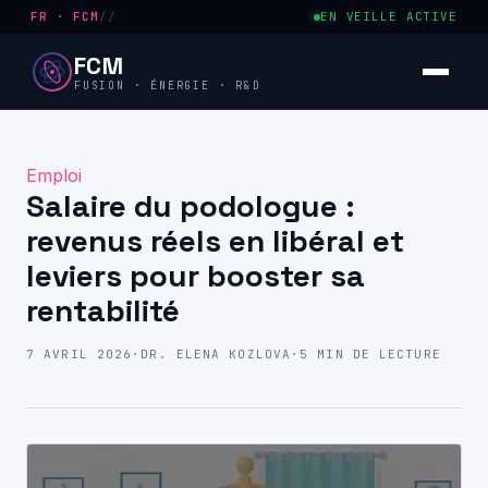
FR · FCM
//
EN VEILLE ACTIVE
FCM
FUSION · ÉNERGIE · R&D
Emploi
Salaire du podologue :
revenus réels en libéral et
leviers pour booster sa
rentabilité
7 AVRIL 2026
·
DR. ELENA KOZLOVA
·
5 MIN DE LECTURE