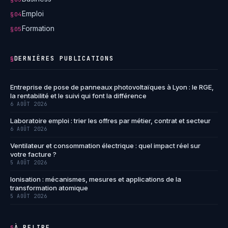
Emploi
§04
Formation
§05
DERNIÈRES PUBLICATIONS
§
Entreprise de pose de panneaux photovoltaïques à Lyon : le RGE,
la rentabilité et le suivi qui font la différence
6 AOÛT 2026
Laboratoire emploi : trier les offres par métier, contrat et secteur
6 AOÛT 2026
Ventilateur et consommation électrique : quel impact réel sur
votre facture ?
5 AOÛT 2026
Ionisation : mécanismes, mesures et applications de la
transformation atomique
5 AOÛT 2026
À RELIRE
§