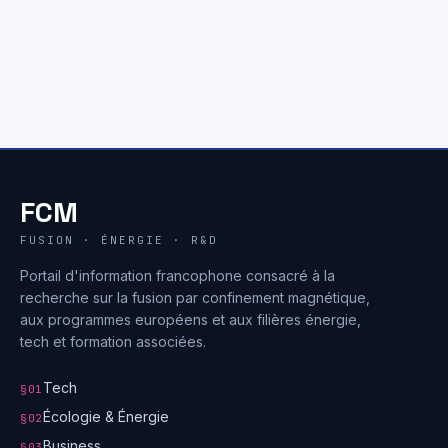
FCM
FUSION · ÉNERGIE · R&D
Portail d'information francophone consacré à la
recherche sur la fusion par confinement magnétique,
aux programmes européens et aux filières énergie,
tech et formation associées.
Tech
§01
Écologie & Énergie
§02
Business
§03