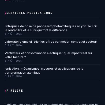
DERNIÈRES PUBLICATIONS
§
Entreprise de pose de panneaux photovoltaïques à Lyon : le RGE,
la rentabilité et le suivi qui font la différence
6 AOÛT 2026
Laboratoire emploi : trier les offres par métier, contrat et secteur
6 AOÛT 2026
Ventilateur et consommation électrique : quel impact réel sur
votre facture ?
5 AOÛT 2026
Ionisation : mécanismes, mesures et applications de la
transformation atomique
5 AOÛT 2026
À RELIRE
§
PimEyes : avis complet sur le moteur de recherche facial par IA