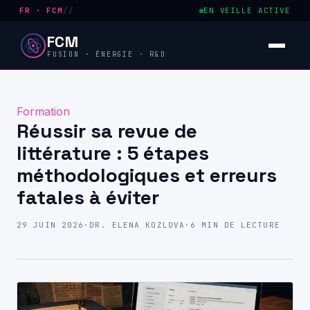
FR · FCM
//
EN VEILLE ACTIVE
FCM
FUSION · ÉNERGIE · R&D
Formation
Réussir sa revue de
littérature : 5 étapes
méthodologiques et erreurs
fatales à éviter
29 JUIN 2026
·
DR. ELENA KOZLOVA
·
6 MIN DE LECTURE