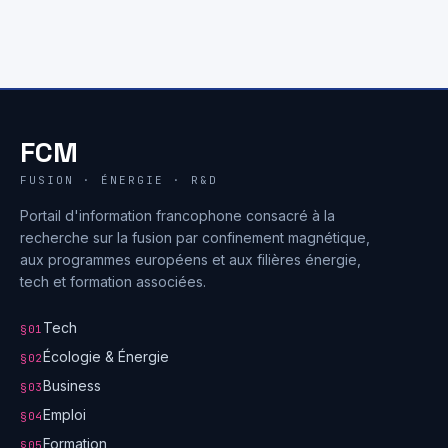
FCM
FUSION · ÉNERGIE · R&D
Portail d'information francophone consacré à la
recherche sur la fusion par confinement magnétique,
aux programmes européens et aux filières énergie,
tech et formation associées.
Tech
§01
Écologie & Énergie
§02
Business
§03
Emploi
§04
Formation
§05