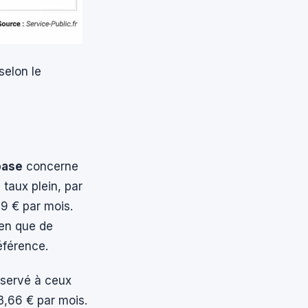
selon le
base
concerne
taux plein, par
69 € par mois.
ien que de
éférence.
réservé à ceux
3,66 € par mois.