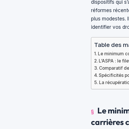
dispositifs qui s
réformes récente
plus modestes. I
identifier vos dro
Table des m
Le minimum con
L’ASPA : le fi
Comparatif des
Spécificités p
La récupérati
Le minim
carrières