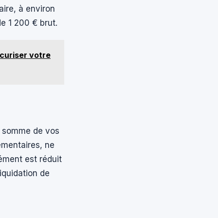
aire, à environ
e 1 200 € brut.
curiser votre
La somme de vos
émentaires, ne
lément est réduit
iquidation de