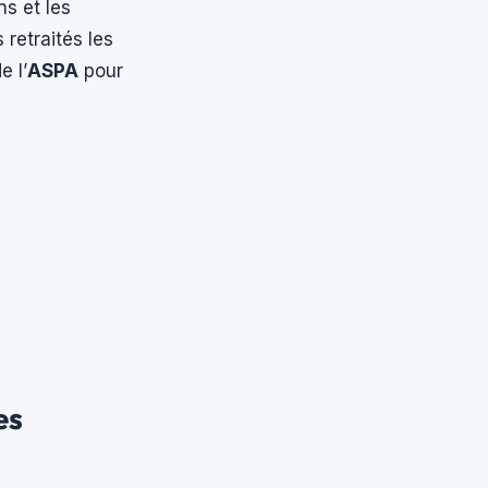
ns et les
 retraités les
e l’
ASPA
pour
es