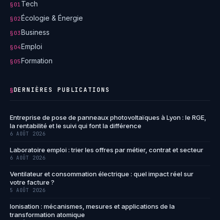
Tech
§01
Écologie & Énergie
§02
Business
§03
Emploi
§04
Formation
§05
DERNIÈRES PUBLICATIONS
§
Entreprise de pose de panneaux photovoltaïques à Lyon : le RGE,
la rentabilité et le suivi qui font la différence
6 AOÛT 2026
Laboratoire emploi : trier les offres par métier, contrat et secteur
6 AOÛT 2026
Ventilateur et consommation électrique : quel impact réel sur
votre facture ?
5 AOÛT 2026
Ionisation : mécanismes, mesures et applications de la
transformation atomique