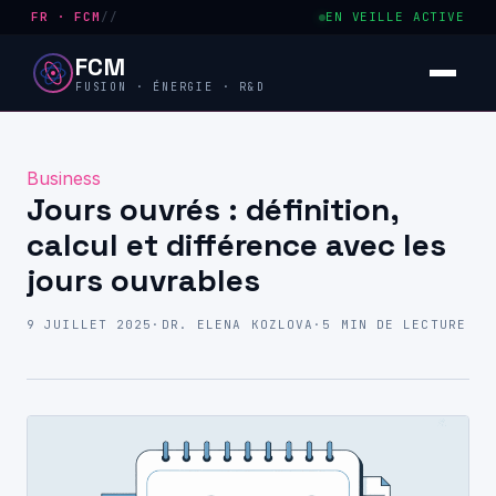
FR · FCM
//
EN VEILLE ACTIVE
FCM
FUSION · ÉNERGIE · R&D
Business
Jours ouvrés : définition,
calcul et différence avec les
jours ouvrables
9 JUILLET 2025
·
DR. ELENA KOZLOVA
·
5 MIN DE LECTURE