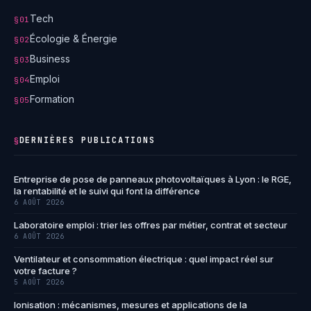
Tech
§01
Écologie & Énergie
§02
Business
§03
Emploi
§04
Formation
§05
DERNIÈRES PUBLICATIONS
§
Entreprise de pose de panneaux photovoltaïques à Lyon : le RGE,
la rentabilité et le suivi qui font la différence
6 AOÛT 2026
Laboratoire emploi : trier les offres par métier, contrat et secteur
6 AOÛT 2026
Ventilateur et consommation électrique : quel impact réel sur
votre facture ?
5 AOÛT 2026
Ionisation : mécanismes, mesures et applications de la