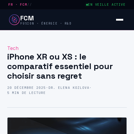
FR · FCM
//
EN VEILLE ACTIVE
FCM
FUSION · ÉNERGIE · R&D
Tech
iPhone XR ou XS : le
comparatif essentiel pour
choisir sans regret
20 DÉCEMBRE 2025
·
DR. ELENA KOZLOVA
·
5 MIN DE LECTURE