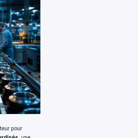
cteur pour
ardisés
, une