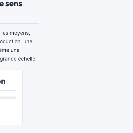
le sens
é les moyens,
production, une
même une
 grande échelle.
on