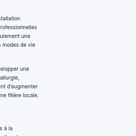
stallation
professionnelles
seulement une
es modes de vie
velopper une
allurgie,
vent d’augmenter
e filière locale.
s à la