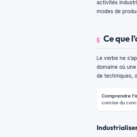
activités indust
modes de produc
Ce que l
Le verbe ne s’ap
domaine où une a
de techniques, 
Comprendre l’ind
concise du conce
Industrialise