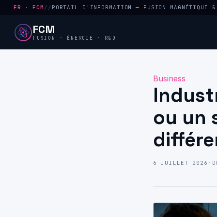
FR · FCM
//
PORTAIL D'INFORMATION — FUSION MAGNÉTIQUE &
FCM
FUSION · ÉNERGIE · R&D
Business
Indust
ou un s
différ
6 JUILLET 2026
·
D