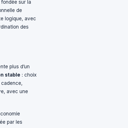
fondée sur la
onnelle de
tte logique, avec
rdination des
ente plus d’un
n stable
: choix
, cadence,
ve, avec une
 économie
ée par les