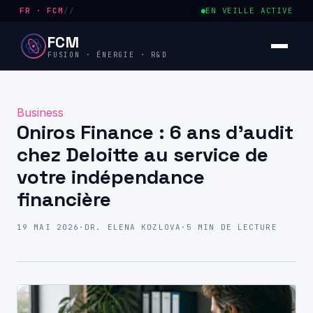
FR · FCM
//
EN VEILLE ACTIVE
FCM
FUSION · ÉNERGIE · R&D
Business
Oniros Finance : 6 ans d’audit
chez Deloitte au service de
votre indépendance
financière
19 MAI 2026
·
DR. ELENA KOZLOVA
·
5 MIN DE LECTURE