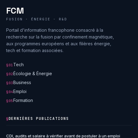
FCM
FUSION · ÉNERGIE · R&D
Portail d'information francophone consacré à la
recherche sur la fusion par confinement magnétique,
aux programmes européens et aux filières énergie,
tech et formation associées.
Tech
§01
Écologie & Énergie
§02
Business
§03
Emploi
§04
Formation
§05
DERNIÈRES PUBLICATIONS
§
CDI, audits et salaire à vérifier avant de postuler à un emploi