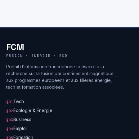
FCM
FUSION · ÉNERGIE · R&D
Portail d'information francophone consacré à la
recherche sur la fusion par confinement magnétique,
aux programmes européens et aux filières énergie,
tech et formation associées.
Tech
§01
Écologie & Énergie
§02
Business
§03
Emploi
§04
Formation
§05