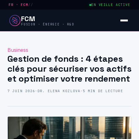
FR · FCM
//
EN VEILLE ACTIVE
FCM
FUSION · ÉNERGIE · R&D
Business
Gestion de fonds : 4 étapes
clés pour sécuriser vos actifs
et optimiser votre rendement
7 JUIN 2026
·
DR. ELENA KOZLOVA
·
5 MIN DE LECTURE