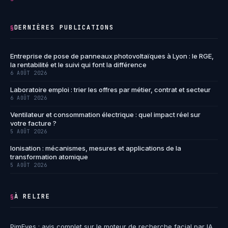
DERNIÈRES PUBLICATIONS
§
Entreprise de pose de panneaux photovoltaïques à Lyon : le RGE,
la rentabilité et le suivi qui font la différence
6 AOÛT 2026
Laboratoire emploi : trier les offres par métier, contrat et secteur
6 AOÛT 2026
Ventilateur et consommation électrique : quel impact réel sur
votre facture ?
5 AOÛT 2026
Ionisation : mécanismes, mesures et applications de la
transformation atomique
5 AOÛT 2026
À RELIRE
§
PimEyes : avis complet sur le moteur de recherche facial par IA