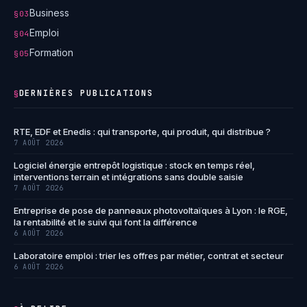
Business
§03
Emploi
§04
Formation
§05
DERNIÈRES PUBLICATIONS
§
RTE, EDF et Enedis : qui transporte, qui produit, qui distribue ?
7 AOÛT 2026
Logiciel énergie entrepôt logistique : stock en temps réel,
interventions terrain et intégrations sans double saisie
7 AOÛT 2026
Entreprise de pose de panneaux photovoltaïques à Lyon : le RGE,
la rentabilité et le suivi qui font la différence
6 AOÛT 2026
Laboratoire emploi : trier les offres par métier, contrat et secteur
6 AOÛT 2026