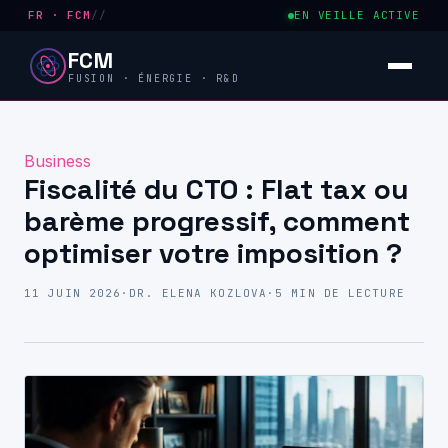
FR · FCM
//
EN VEILLE ACTIVE
FCM
FUSION · ÉNERGIE · R&D
Business
Fiscalité du CTO : Flat tax ou
barème progressif, comment
optimiser votre imposition ?
11 JUIN 2026
·
DR. ELENA KOZLOVA
·
5 MIN DE LECTURE