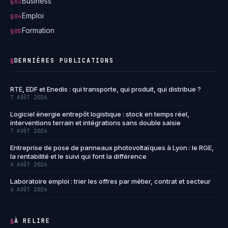
Business
§03
Emploi
§04
Formation
§05
DERNIÈRES PUBLICATIONS
§
RTE, EDF et Enedis : qui transporte, qui produit, qui distribue ?
7 AOÛT 2026
Logiciel énergie entrepôt logistique : stock en temps réel,
interventions terrain et intégrations sans double saisie
7 AOÛT 2026
Entreprise de pose de panneaux photovoltaïques à Lyon : le RGE,
la rentabilité et le suivi qui font la différence
6 AOÛT 2026
Laboratoire emploi : trier les offres par métier, contrat et secteur
6 AOÛT 2026
À RELIRE
§