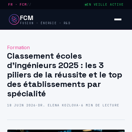
FR · FCM
//
EN VEILLE ACTIVE
FCM
FUSION · ÉNERGIE · R&D
Formation
Classement écoles
d’ingénieurs 2025 : les 3
piliers de la réussite et le top
des établissements par
spécialité
18 JUIN 2026
·
DR. ELENA KOZLOVA
·
6 MIN DE LECTURE