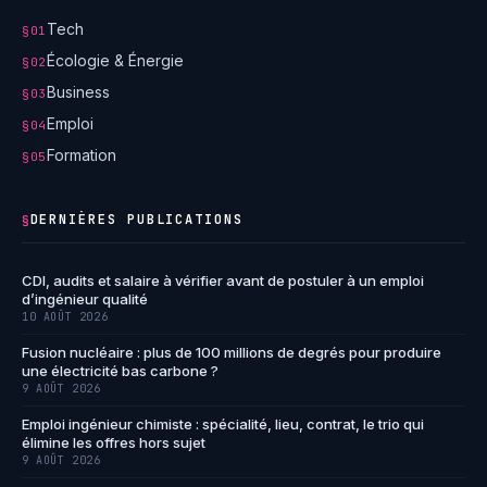
Tech
§01
Écologie & Énergie
§02
Business
§03
Emploi
§04
Formation
§05
DERNIÈRES PUBLICATIONS
§
CDI, audits et salaire à vérifier avant de postuler à un emploi
d’ingénieur qualité
10 AOÛT 2026
Fusion nucléaire : plus de 100 millions de degrés pour produire
une électricité bas carbone ?
9 AOÛT 2026
Emploi ingénieur chimiste : spécialité, lieu, contrat, le trio qui
élimine les offres hors sujet
9 AOÛT 2026