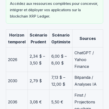
Accédez aux ressources complètes pour concevoir,
intégrer et déployer vos applications sur la
blockchain XRP Ledger.
Horizon
Scénario
Scénario
Sources
temporel
Prudent
Optimiste
ChatGPT /
2,34 $ –
6,00 $ –
2026
Yahoo
3,50 $
8,00 $
Finance
7,13 $ –
Bitpanda /
2030
2,79 $
12,00 $
Analyses IA
Finst /
2036
3,08 €
5,50 €
Projections
on-chain