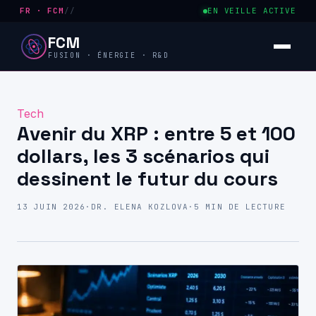
FR · FCM
//
EN VEILLE ACTIVE
FCM
FUSION · ÉNERGIE · R&D
Tech
Avenir du XRP : entre 5 et 100
dollars, les 3 scénarios qui
dessinent le futur du cours
13 JUIN 2026
·
DR. ELENA KOZLOVA
·
5 MIN DE LECTURE